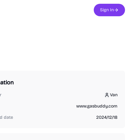
Sign In
ation
r
Van
Van
www.gasbuddy.com
d date
2024/12/18