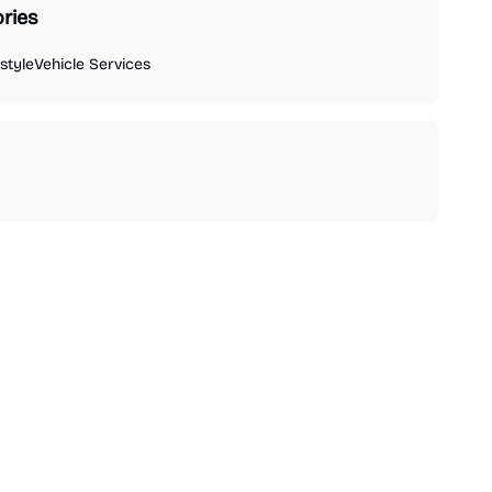
ries
estyle
Vehicle Services