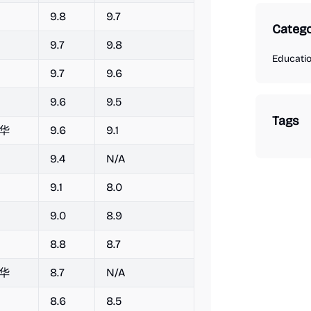
9.8
9.7
Catego
9.7
9.8
Educati
9.7
9.6
9.6
9.5
Tags
华
9.6
9.1
9.4
N/A
9.1
8.0
9.0
8.9
8.8
8.7
华
8.7
N/A
8.6
8.5