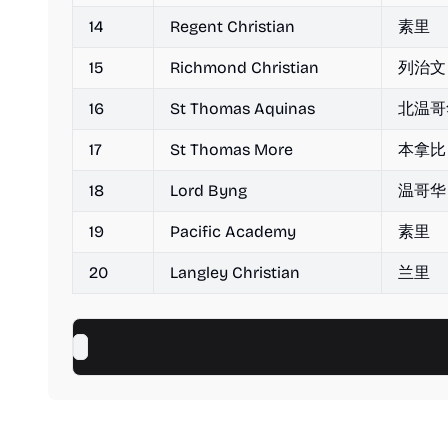
14
Regent Christian
素里
15
Richmond Christian
列治文
16
St Thomas Aquinas
北温哥
17
St Thomas More
本拿比
18
Lord Byng
温哥华
19
Pacific Academy
素里
20
Langley Christian
兰里