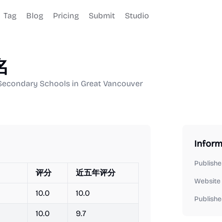
Tag
Blog
Pricing
Submit
Studio
名
y Schools in Great Vancouver
Inform
Publishe
评分
近五年评分
Website
10.0
10.0
Publishe
10.0
9.7