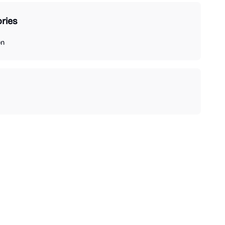
ries
on