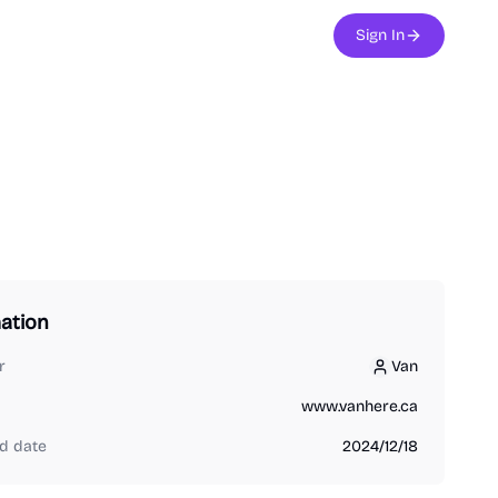
Sign In
ation
r
Van
Van
www.vanhere.ca
d date
2024/12/18